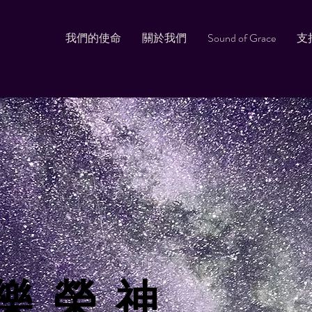
我們的使命
關於我們
Sound of Grace
支
樂 榮 神
樂 榮 神