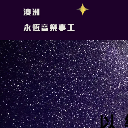
澳洲
永恆音樂事工
以 
以 