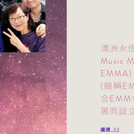
澳洲永
Music Mi
A
最大
EMMA
一個福
E
(簡稱
福音的
EMM
合
澳洲不
展而設
燈台，
繼續 >>
穌的愛