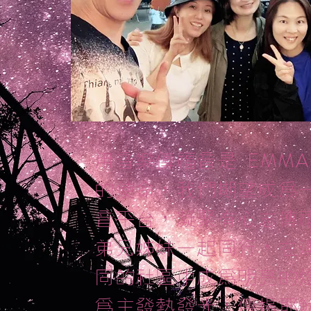
EMM
用音樂傳福音是
的使命，我們期望成為
音平台，凝聚有心志傳
弟兄姊妹一起同行，在
同的社區中成為明亮的
為主發熱發光，傳揚耶